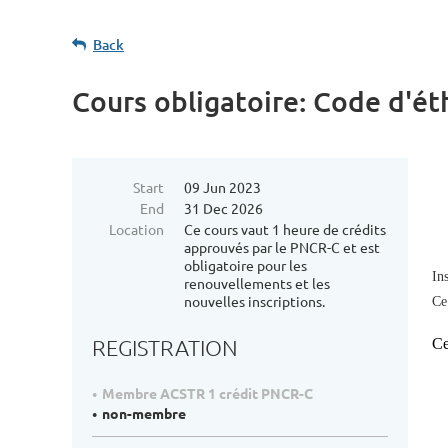
Back
Cours obligatoire: Code d'é
Start
09 Jun 2023
End
31 Dec 2026
Location
Ce cours vaut 1 heure de crédits
approuvés par le PNCR-C et est
obligatoire pour les
In
renouvellements et les
nouvelles inscriptions.
C
REGISTRATION
Ce
Membre ACSTR 1 crédit PNCR-C
non-membre